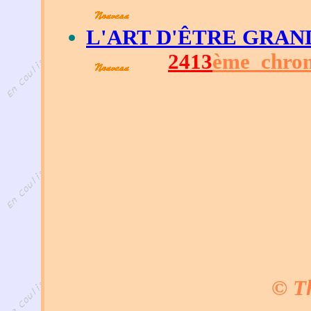
L'ART D'ÊTRE GRAN
2413
ème chron
© Th