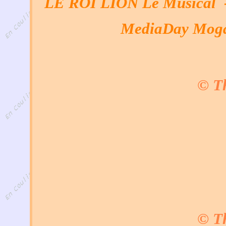
LE ROI LION Le Musical -
MediaDay Mog
© Th
© Th