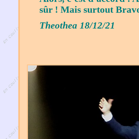
sûr ! Mais surtout Bravo
Theothea 18/12/21