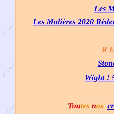
Les
M
Les Molières 2020 Réde
R E
Ston
Wight ! 
Tou
tes
n
os
cr