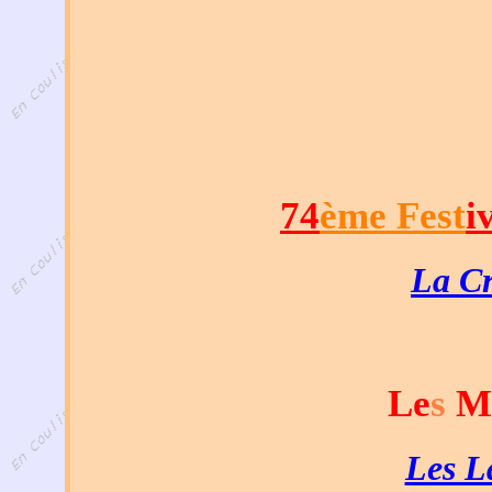
74
ème Fest
i
La Cr
Le
s
M
Les L