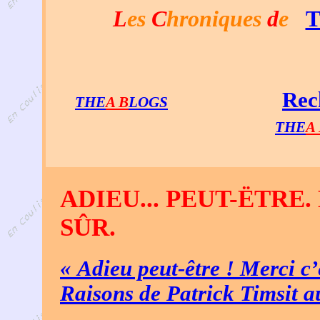
L
es
C
hroniques
d
e
T
Rec
THE
A B
LOGS
THE
A
ADIEU... PEUT-ËTRE.
SÛR.
« Adieu peut-être ! Merci c’
Raisons de Patrick Timsit 