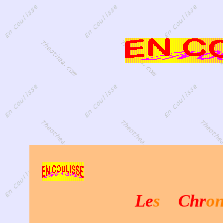
Magazine
Le
s
Chr
on