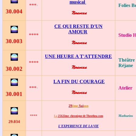
musical
***
Folies B
*
30
.004
CE QUI RESTE D'UN
AMOUR
****
Studio H
30
.003
UNE HEURE A T'ATTENDRE
Théâtre 
****
Réjane
30
.002
LA FIN DU COURAGE
***
Atelier
*
30
.001
29
ème
Sai
son
****
Mathurins
La
2562ème chronique de Theothea.com
29
.034
L'EXPERIENCE DE LA VIE