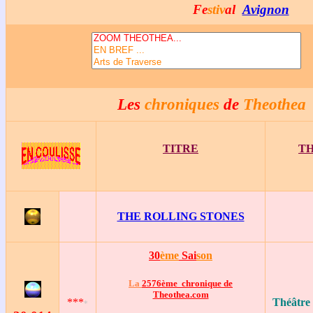
Fe
stiv
al
Avignon
Les
chroniques
de
Theothea
TITRE
T
THE ROLLING STONES
30
ème
Sai
son
La
2576ème chronique de
Theothea.com
***
Théâtre
*