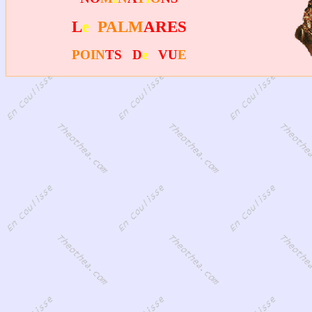
L
e
PALM
ARES
POIN
TS D
e
VU
E