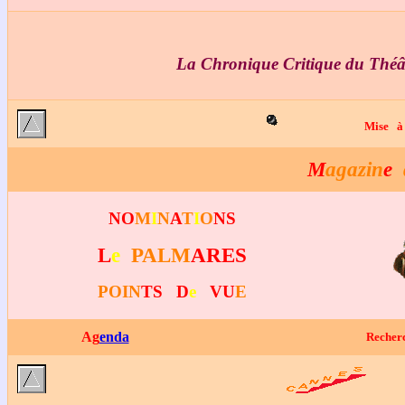
La Chronique Critique du Théât
Mise à
M
agazin
e
NO
M
I
N
A
T
I
O
NS
L
e
PALM
ARES
POIN
TS D
e
VU
E
Ag
enda
Reche