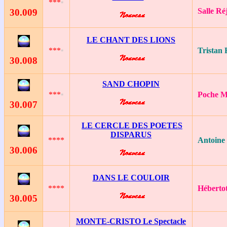
***
*
Salle Ré
30
.009
LE CHANT DES LIONS
***
Tristan
*
30
.008
SAND CHOPIN
***
Poche M
*
30
.007
LE CERCLE DES POETES
DISPARUS
****
Antoine
30
.006
DANS LE COULOIR
****
Héberto
30
.005
MONTE-CRISTO Le Spectacle