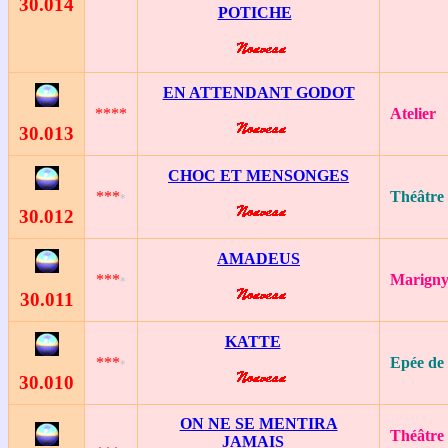
30
.014
POTICHE
EN ATTENDANT GODOT
****
Atelier
30
.013
CHOC ET MENSONGES
***
Théâtre 
*
30
.012
AMADEUS
***
Marign
*
30
.011
KATTE
***
Epée de 
*
30
.010
ON NE SE MENTIRA
Théâtre 
JAMAIS