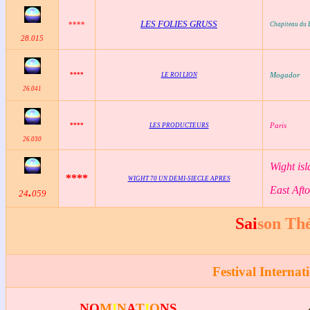
LES FOLIES GRUSS
****
Chapiteau du 
28
.015
Mogador
****
LE ROI LION
26
.041
Paris
****
LES PRODUCTEURS
26
.030
Wight is
****
WIGHT 70 UN DEMI-SIECLE APRES
East Aft
.
24
059
Sai
son Th
Festival Interna
NO
M
I
N
A
T
I
O
NS