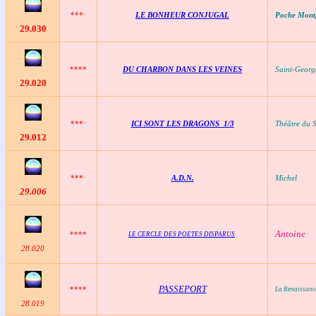
***
LE BONHEUR CONJUGAL
Poche Mont
*
29
.030
****
DU CHARBON DANS LES VEINES
Saint-Georg
29
.020
***
ICI SONT LES DRAGONS 1/3
Théâtre du S
*
29
.012
***
A.D.N.
Michel
*
29
.006
Antoine
****
LE CERCLE DES POETES DISPARUS
28
.020
PASSEPORT
****
La Renaissanc
28
.019